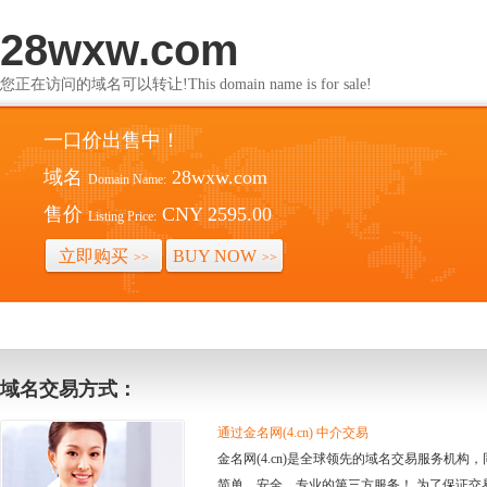
28wxw.com
您正在访问的域名可以转让!This domain name is for sale!
一口价出售中！
域名
28wxw.com
Domain Name:
售价
CNY 2595.00
Listing Price:
立即购买
BUY NOW
>>
>>
域名交易方式：
通过金名网(4.cn) 中介交易
金名网(4.cn)是全球领先的域名交易服务机
简单、安全、专业的第三方服务！ 为了保证交