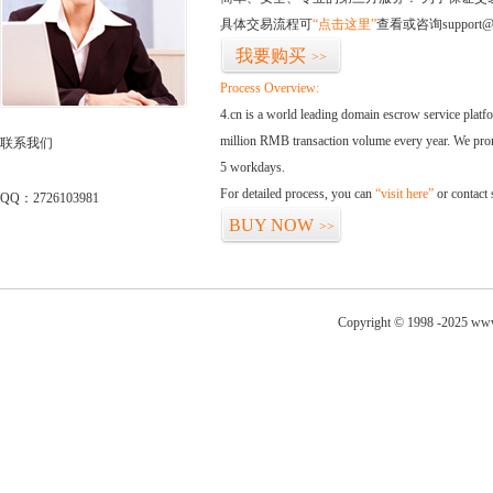
具体交易流程可
“点击这里”
查看或咨询support@
我要购买
>>
Process Overview:
4.cn is a world leading domain escrow service plat
million RMB transaction volume every year. We promi
联系我们
5 workdays.
For detailed process, you can
“visit here”
or contact
QQ：2726103981
BUY NOW
>>
Copyright © 1998 -2025 ww